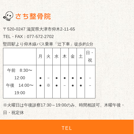
〒520-0247 滋賀県大津市仰木2-11-65
TEL・FAX：077-572-2702
堅田駅より仰木線バス乗車「辻下車」徒歩約1分
日・
月
火
水
木
金
土
祝
午前 8:30〜
12:00
●
－
●
●
●
●
－
午後 14:00〜
●
※
●
－
●
●
－
19:00
※火曜日は午後診察17:30～19:00のみ、時間相談可、木曜午後・
日・祝定休
TEL
© 滋賀県大津市のさち整骨院