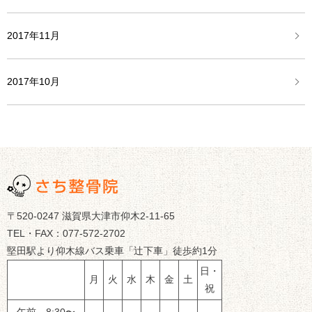
2017年11月
2017年10月
〒520-0247 滋賀県大津市仰木2-11-65
TEL・FAX：077-572-2702
堅田駅より仰木線バス乗車「辻下車」徒歩約1分
日・
月
火
水
木
金
土
祝