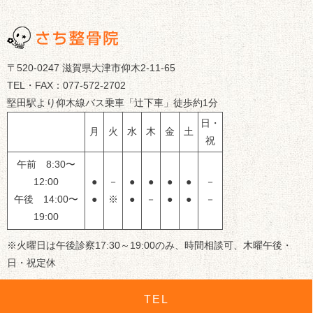
〒520-0247 滋賀県大津市仰木2-11-65
TEL・FAX：077-572-2702
堅田駅より仰木線バス乗車「辻下車」徒歩約1分
日・
月
火
水
木
金
土
祝
午前 8:30〜
12:00
●
－
●
●
●
●
－
午後 14:00〜
●
※
●
－
●
●
－
19:00
※火曜日は午後診察17:30～19:00のみ、時間相談可、木曜午後・
日・祝定休
TEL
© 滋賀県大津市のさち整骨院