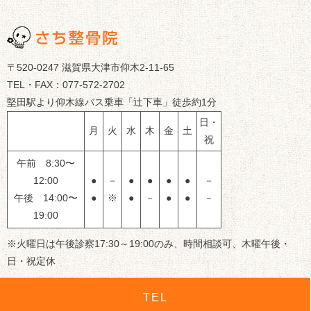
〒520-0247 滋賀県大津市仰木2-11-65
TEL・FAX：077-572-2702
堅田駅より仰木線バス乗車「辻下車」徒歩約1分
日・
月
火
水
木
金
土
祝
午前 8:30〜
12:00
●
－
●
●
●
●
－
午後 14:00〜
●
※
●
－
●
●
－
19:00
※火曜日は午後診察17:30～19:00のみ、時間相談可、木曜午後・
日・祝定休
TEL
© 滋賀県大津市のさち整骨院