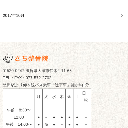
2017年10月
〒520-0247 滋賀県大津市仰木2-11-65
TEL・FAX：077-572-2702
堅田駅より仰木線バス乗車「辻下車」徒歩約1分
日・
月
火
水
木
金
土
祝
午前 8:30〜
12:00
●
－
●
●
●
●
－
午後 14:00〜
●
※
●
－
●
●
－