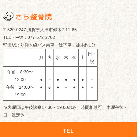
〒520-0247 滋賀県大津市仰木2-11-65
TEL・FAX：077-572-2702
堅田駅より仰木線バス乗車「辻下車」徒歩約1分
日・
月
火
水
木
金
土
祝
午前 8:30〜
12:00
●
－
●
●
●
●
－
午後 14:00〜
●
※
●
－
●
●
－
19:00
※火曜日は午後診察17:30～19:00のみ、時間相談可、木曜午後・
日・祝定休
TEL
© 滋賀県大津市のさち整骨院