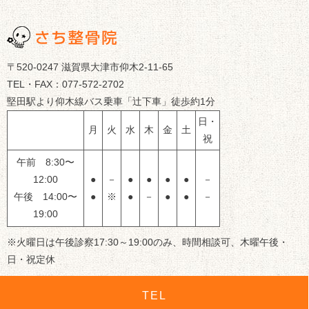
〒520-0247 滋賀県大津市仰木2-11-65
TEL・FAX：077-572-2702
堅田駅より仰木線バス乗車「辻下車」徒歩約1分
日・
月
火
水
木
金
土
祝
午前 8:30〜
12:00
●
－
●
●
●
●
－
午後 14:00〜
●
※
●
－
●
●
－
19:00
※火曜日は午後診察17:30～19:00のみ、時間相談可、木曜午後・
日・祝定休
TEL
© 滋賀県大津市のさち整骨院