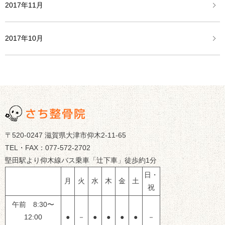
2017年11月
2017年10月
〒520-0247 滋賀県大津市仰木2-11-65
TEL・FAX：077-572-2702
堅田駅より仰木線バス乗車「辻下車」徒歩約1分
日・
月
火
水
木
金
土
祝
午前 8:30〜
12:00
●
－
●
●
●
●
－