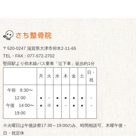
〒520-0247 滋賀県大津市仰木2-11-65
TEL・FAX：077-572-2702
堅田駅より仰木線バス乗車「辻下車」徒歩約1分
日・
月
火
水
木
金
土
祝
午前 8:30〜
12:00
●
－
●
●
●
●
－
午後 14:00〜
●
※
●
－
●
●
－
19:00
※火曜日は午後診察17:30～19:00のみ、時間相談可、木曜午後・
日・祝定休