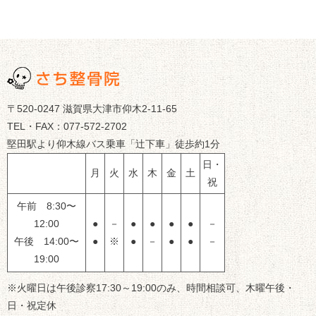
〒520-0247 滋賀県大津市仰木2-11-65
TEL・FAX：077-572-2702
堅田駅より仰木線バス乗車「辻下車」徒歩約1分
日・
月
火
水
木
金
土
祝
午前 8:30〜
12:00
●
－
●
●
●
●
－
午後 14:00〜
●
※
●
－
●
●
－
19:00
※火曜日は午後診察17:30～19:00のみ、時間相談可、木曜午後・
日・祝定休